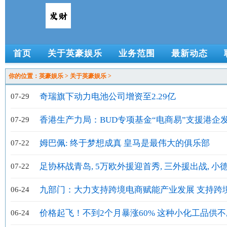
首页
关于英豪娱乐
业务范围
最新动态
你的位置：
英豪娱乐
>
关于英豪娱乐
>
奇瑞旗下动力电池公司增资至2.29亿
07-29
香港生产力局：BUD专项基金“电商易”支援港企
07-29
商
姆巴佩: 终于梦想成真 皇马是最伟大的俱乐部
07-22
足协杯战青岛, 5万欧外援迎首秀, 三外援出战, 小
07-22
到处罚!
九部门：大力支持跨境电商赋能产业发展 支持跨
06-24
商企业“借展出海”
价格起飞！不到2个月暴涨60% 这种小化工品供
06-24